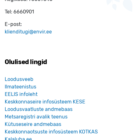
Tel:
6660901
E-post:
klienditugi@envir.ee
Olulised lingid
Loodusveeb
Ilmateenistus
EELIS infoleht
Keskkonnaseire infosüsteem KESE
Loodusvaatluste andmebaas
Metsaregistri avalik teenus
Kütuseseire andmebaas
Keskkonnaotsuste infosüsteem KOTKAS
Kalaluba.ee