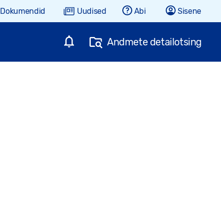
Dokumendid
Uudised
Abi
Sisene
Andmete detailotsing