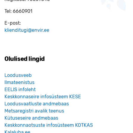
Tel:
6660901
E-post:
klienditugi@envir.ee
Olulised lingid
Loodusveeb
Ilmateenistus
EELIS infoleht
Keskkonnaseire infosüsteem KESE
Loodusvaatluste andmebaas
Metsaregistri avalik teenus
Kütuseseire andmebaas
Keskkonnaotsuste infosüsteem KOTKAS
Kalaluba.ee