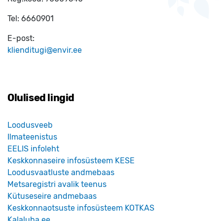
Tel:
6660901
E-post:
klienditugi@envir.ee
Olulised lingid
Loodusveeb
Ilmateenistus
EELIS infoleht
Keskkonnaseire infosüsteem KESE
Loodusvaatluste andmebaas
Metsaregistri avalik teenus
Kütuseseire andmebaas
Keskkonnaotsuste infosüsteem KOTKAS
Kalaluba.ee