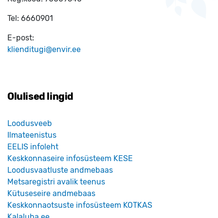
Tel:
6660901
E-post:
klienditugi@envir.ee
Olulised lingid
Loodusveeb
Ilmateenistus
EELIS infoleht
Keskkonnaseire infosüsteem KESE
Loodusvaatluste andmebaas
Metsaregistri avalik teenus
Kütuseseire andmebaas
Keskkonnaotsuste infosüsteem KOTKAS
Kalaluba.ee