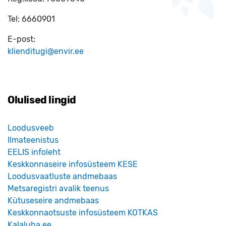
Tel:
6660901
E-post:
klienditugi@envir.ee
Olulised lingid
Loodusveeb
Ilmateenistus
EELIS infoleht
Keskkonnaseire infosüsteem KESE
Loodusvaatluste andmebaas
Metsaregistri avalik teenus
Kütuseseire andmebaas
Keskkonnaotsuste infosüsteem KOTKAS
Kalaluba.ee