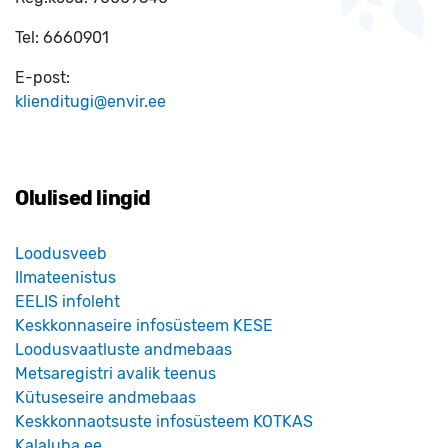
Tel:
6660901
E-post:
klienditugi@envir.ee
Olulised lingid
Loodusveeb
Ilmateenistus
EELIS infoleht
Keskkonnaseire infosüsteem KESE
Loodusvaatluste andmebaas
Metsaregistri avalik teenus
Kütuseseire andmebaas
Keskkonnaotsuste infosüsteem KOTKAS
Kalaluba.ee