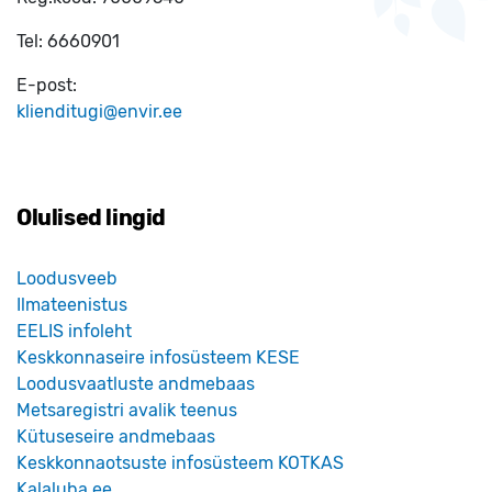
Tel:
6660901
E-post:
klienditugi@envir.ee
Olulised lingid
Loodusveeb
Ilmateenistus
EELIS infoleht
Keskkonnaseire infosüsteem KESE
Loodusvaatluste andmebaas
Metsaregistri avalik teenus
Kütuseseire andmebaas
Keskkonnaotsuste infosüsteem KOTKAS
Kalaluba.ee