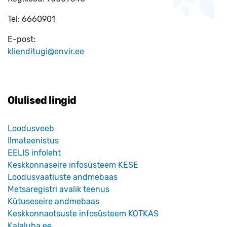
Tel:
6660901
E-post:
klienditugi@envir.ee
Olulised lingid
Loodusveeb
Ilmateenistus
EELIS infoleht
Keskkonnaseire infosüsteem KESE
Loodusvaatluste andmebaas
Metsaregistri avalik teenus
Kütuseseire andmebaas
Keskkonnaotsuste infosüsteem KOTKAS
Kalaluba.ee