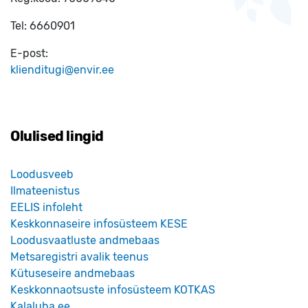
Tel:
6660901
E-post:
klienditugi@envir.ee
Olulised lingid
Loodusveeb
Ilmateenistus
EELIS infoleht
Keskkonnaseire infosüsteem KESE
Loodusvaatluste andmebaas
Metsaregistri avalik teenus
Kütuseseire andmebaas
Keskkonnaotsuste infosüsteem KOTKAS
Kalaluba.ee