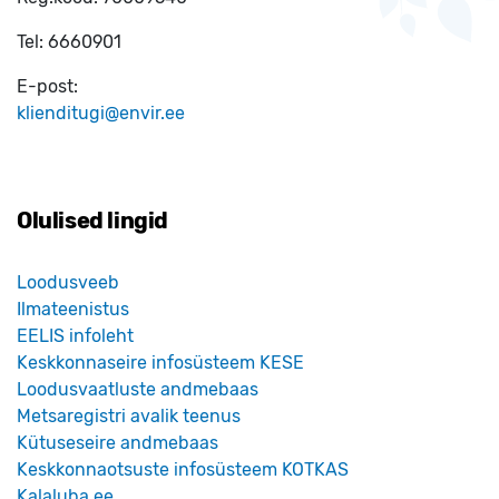
Tel:
6660901
E-post:
klienditugi@envir.ee
Olulised lingid
Loodusveeb
Ilmateenistus
EELIS infoleht
Keskkonnaseire infosüsteem KESE
Loodusvaatluste andmebaas
Metsaregistri avalik teenus
Kütuseseire andmebaas
Keskkonnaotsuste infosüsteem KOTKAS
Kalaluba.ee