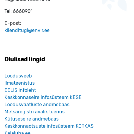
Tel:
6660901
E-post:
klienditugi@envir.ee
Olulised lingid
Loodusveeb
Ilmateenistus
EELIS infoleht
Keskkonnaseire infosüsteem KESE
Loodusvaatluste andmebaas
Metsaregistri avalik teenus
Kütuseseire andmebaas
Keskkonnaotsuste infosüsteem KOTKAS
Kalaluba.ee