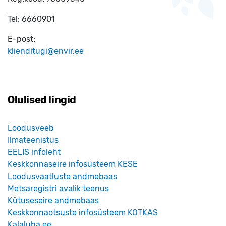
Tel:
6660901
E-post:
klienditugi@envir.ee
Olulised lingid
Loodusveeb
Ilmateenistus
EELIS infoleht
Keskkonnaseire infosüsteem KESE
Loodusvaatluste andmebaas
Metsaregistri avalik teenus
Kütuseseire andmebaas
Keskkonnaotsuste infosüsteem KOTKAS
Kalaluba.ee