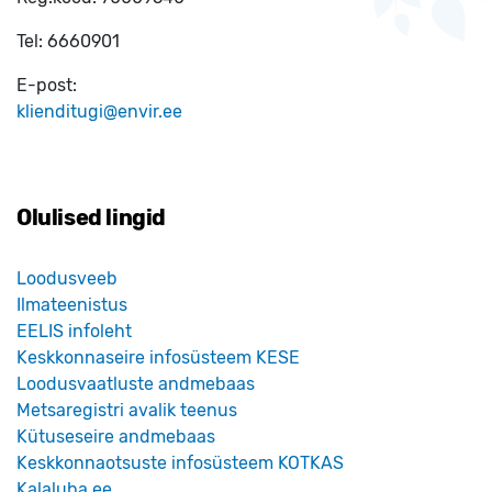
Tel:
6660901
E-post:
klienditugi@envir.ee
Olulised lingid
Loodusveeb
Ilmateenistus
EELIS infoleht
Keskkonnaseire infosüsteem KESE
Loodusvaatluste andmebaas
Metsaregistri avalik teenus
Kütuseseire andmebaas
Keskkonnaotsuste infosüsteem KOTKAS
Kalaluba.ee