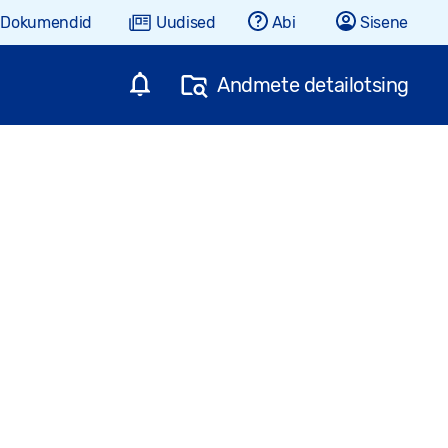
Dokumendid
Uudised
Abi
Sisene
Andmete detailotsing