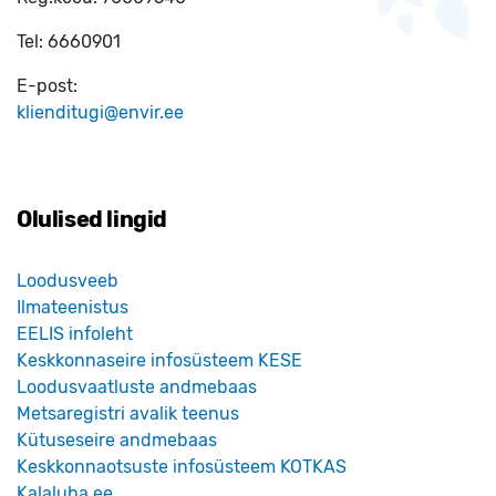
Tel:
6660901
E-post:
klienditugi@envir.ee
Olulised lingid
Loodusveeb
Ilmateenistus
EELIS infoleht
Keskkonnaseire infosüsteem KESE
Loodusvaatluste andmebaas
Metsaregistri avalik teenus
Kütuseseire andmebaas
Keskkonnaotsuste infosüsteem KOTKAS
Kalaluba.ee