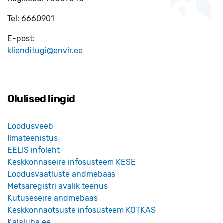
Tel:
6660901
E-post:
klienditugi@envir.ee
Olulised lingid
Loodusveeb
Ilmateenistus
EELIS infoleht
Keskkonnaseire infosüsteem KESE
Loodusvaatluste andmebaas
Metsaregistri avalik teenus
Kütuseseire andmebaas
Keskkonnaotsuste infosüsteem KOTKAS
Kalaluba.ee