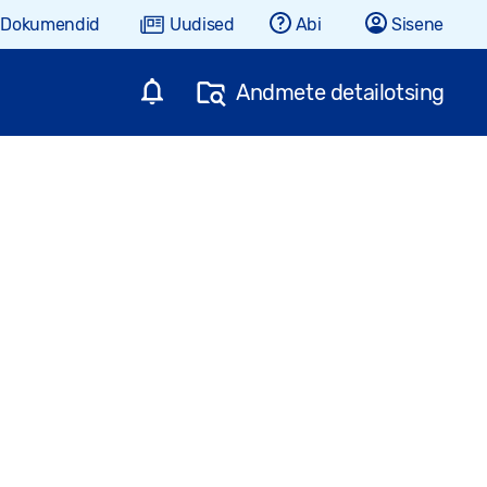
Dokumendid
Uudised
Abi
Sisene
Andmete detailotsing