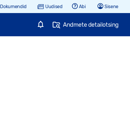
Dokumendid
Uudised
Abi
Sisene
Andmete detailotsing