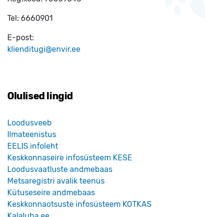
Tel:
6660901
E-post:
klienditugi@envir.ee
Olulised lingid
Loodusveeb
Ilmateenistus
EELIS infoleht
Keskkonnaseire infosüsteem KESE
Loodusvaatluste andmebaas
Metsaregistri avalik teenus
Kütuseseire andmebaas
Keskkonnaotsuste infosüsteem KOTKAS
Kalaluba.ee