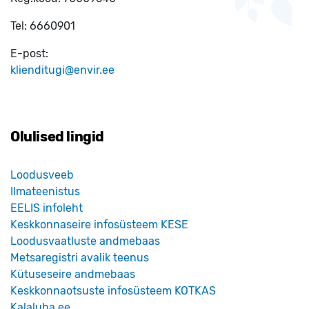
Tel:
6660901
E-post:
klienditugi@envir.ee
Olulised lingid
Loodusveeb
Ilmateenistus
EELIS infoleht
Keskkonnaseire infosüsteem KESE
Loodusvaatluste andmebaas
Metsaregistri avalik teenus
Kütuseseire andmebaas
Keskkonnaotsuste infosüsteem KOTKAS
Kalaluba.ee