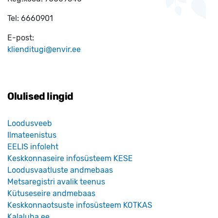
Tel:
6660901
E-post:
klienditugi@envir.ee
Olulised lingid
Loodusveeb
Ilmateenistus
EELIS infoleht
Keskkonnaseire infosüsteem KESE
Loodusvaatluste andmebaas
Metsaregistri avalik teenus
Kütuseseire andmebaas
Keskkonnaotsuste infosüsteem KOTKAS
Kalaluba.ee