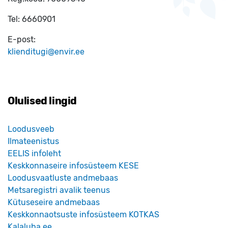
Tel:
6660901
E-post:
klienditugi@envir.ee
Olulised lingid
Loodusveeb
Ilmateenistus
EELIS infoleht
Keskkonnaseire infosüsteem KESE
Loodusvaatluste andmebaas
Metsaregistri avalik teenus
Kütuseseire andmebaas
Keskkonnaotsuste infosüsteem KOTKAS
Kalaluba.ee