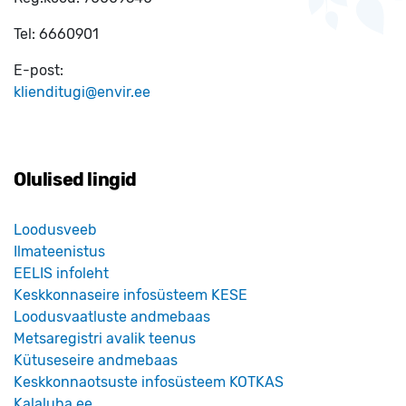
Tel:
6660901
E-post:
klienditugi@envir.ee
Olulised lingid
Loodusveeb
Ilmateenistus
EELIS infoleht
Keskkonnaseire infosüsteem KESE
Loodusvaatluste andmebaas
Metsaregistri avalik teenus
Kütuseseire andmebaas
Keskkonnaotsuste infosüsteem KOTKAS
Kalaluba.ee