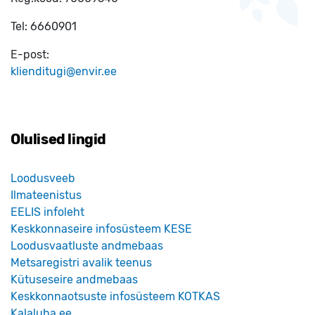
Tel:
6660901
E-post:
klienditugi@envir.ee
Olulised lingid
Loodusveeb
Ilmateenistus
EELIS infoleht
Keskkonnaseire infosüsteem KESE
Loodusvaatluste andmebaas
Metsaregistri avalik teenus
Kütuseseire andmebaas
Keskkonnaotsuste infosüsteem KOTKAS
Kalaluba.ee