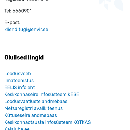
Tel:
6660901
E-post:
klienditugi@envir.ee
Olulised lingid
Loodusveeb
Ilmateenistus
EELIS infoleht
Keskkonnaseire infosüsteem KESE
Loodusvaatluste andmebaas
Metsaregistri avalik teenus
Kütuseseire andmebaas
Keskkonnaotsuste infosüsteem KOTKAS
Kalaluba.ee