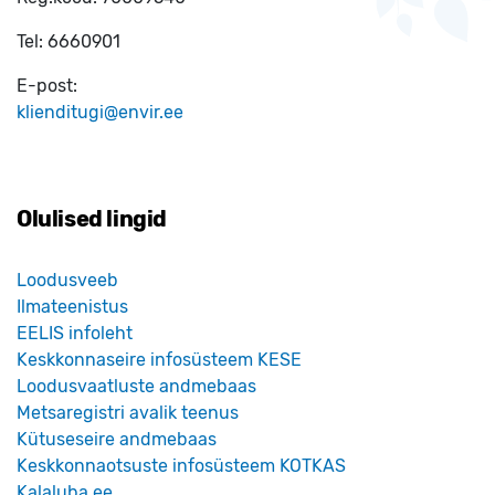
Tel:
6660901
E-post:
klienditugi@envir.ee
Olulised lingid
Loodusveeb
Ilmateenistus
EELIS infoleht
Keskkonnaseire infosüsteem KESE
Loodusvaatluste andmebaas
Metsaregistri avalik teenus
Kütuseseire andmebaas
Keskkonnaotsuste infosüsteem KOTKAS
Kalaluba.ee