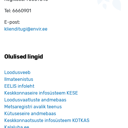
Tel:
6660901
E-post:
klienditugi@envir.ee
Olulised lingid
Loodusveeb
Ilmateenistus
EELIS infoleht
Keskkonnaseire infosüsteem KESE
Loodusvaatluste andmebaas
Metsaregistri avalik teenus
Kütuseseire andmebaas
Keskkonnaotsuste infosüsteem KOTKAS
Kalaluba.ee