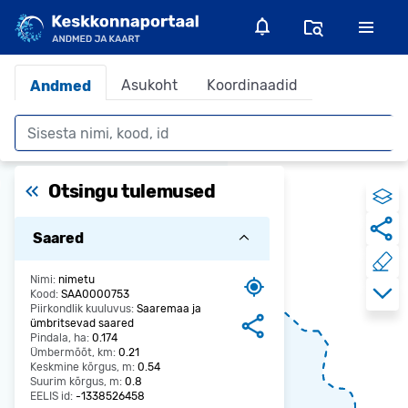
Asukoht
Koordinaadid
Andmed
Otsing
Otsingu tulemused
Saared
Nimi:
nimetu
Kood:
SAA0000753
Piirkondlik kuuluvus:
Saaremaa ja
ümbritsevad saared
Pindala, ha:
0.174
Ümbermõõt, km:
0.21
Keskmine kõrgus, m:
0.54
Suurim kõrgus, m:
0.8
EELIS id:
-1338526458