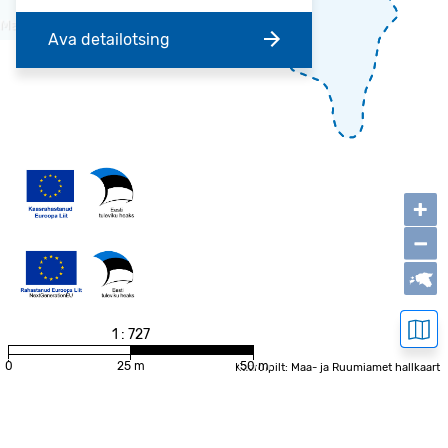
Ava detailotsing
+
−
1 : 727
0
25 m
50 m
Kaardipilt: Maa- ja Ruumiamet hallkaart