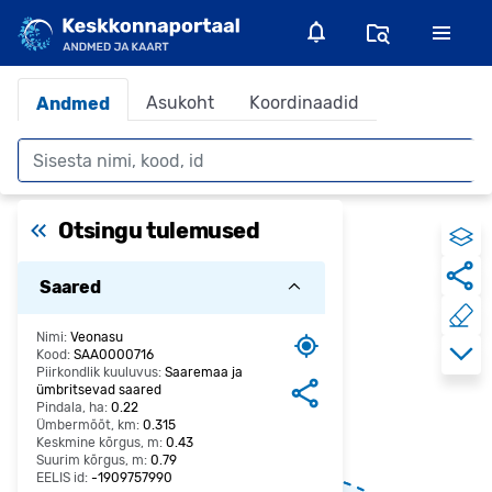
Asukoht
Koordinaadid
Andmed
Otsing
Otsingu tulemused
Saared
Nimi:
Veonasu
Kood:
SAA0000716
Piirkondlik kuuluvus:
Saaremaa ja
ümbritsevad saared
Pindala, ha:
0.22
Ümbermõõt, km:
0.315
Keskmine kõrgus, m:
0.43
Suurim kõrgus, m:
0.79
EELIS id:
-1909757990