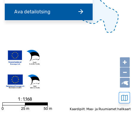
Ava detailotsing
+
−
1 : 1,168
0
25 m
50 m
Kaardipilt: Maa- ja Ruumiamet hallkaart