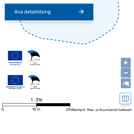
Ava detailotsing
+
−
1 : 316
0
10 m
20 m
Kaardipilt: Maa- ja Ruumiamet hallkaart