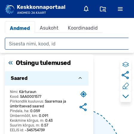
Asukoht
Koordinaadid
Andmed
Otsing
Otsingu tulemused
Saared
Nimi:
Kärturaun
Kood:
SAA0001577
Piirkondlik kuuluvus:
Saaremaa ja
ümbritsevad saared
Pindala, ha:
0.059
Ümbermõõt, km:
0.091
Keskmine kõrgus, m:
0.43
Suurim kõrgus, m:
0.57
EELIS id:
-345754739