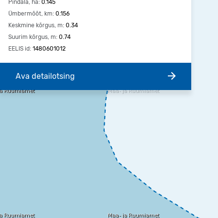
Pindala, ha:
0.145
Ümbermõõt, km:
0.156
Keskmine kõrgus, m:
0.34
Suurim kõrgus, m:
0.74
EELIS id:
1480601012
Ava detailotsing