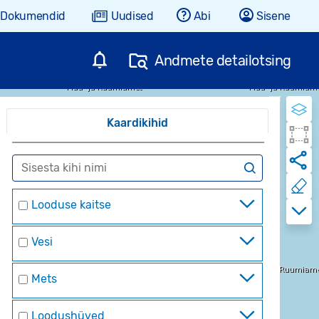
Dokumendid
Uudised
Abi
Sisene
Andmete detailotsing
Kaardikihid
Looduse kaitse
Vesi
Mets
Loodushüved