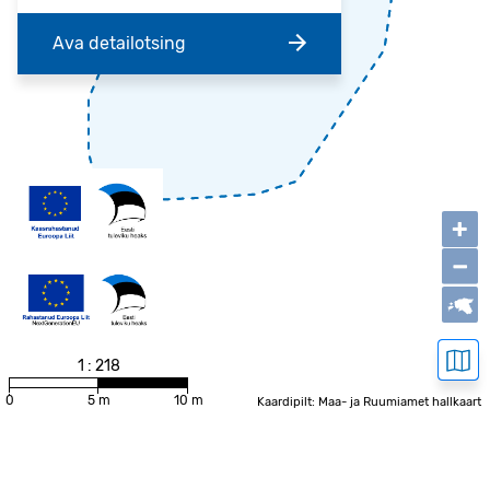
Ava detailotsing
+
−
1 : 218
0
5 m
10 m
Kaardipilt: Maa- ja Ruumiamet hallkaart