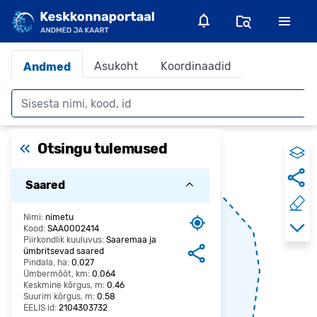
Asukoht
Koordinaadid
Andmed
Otsing
Otsingu tulemused
Saared
Nimi:
nimetu
Kood:
SAA0002414
Piirkondlik kuuluvus:
Saaremaa ja
ümbritsevad saared
Pindala, ha:
0.027
Ümbermõõt, km:
0.064
Keskmine kõrgus, m:
0.46
Suurim kõrgus, m:
0.58
EELIS id:
2104303732