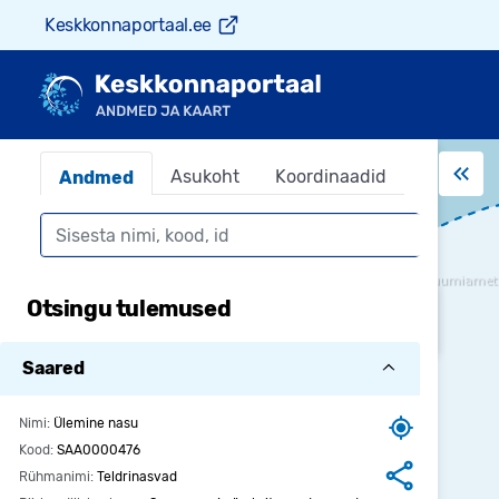
Keskkonnaportaal.ee
Asukoht
Koordinaadid
Andmed
Otsing
Otsing leiab objektid keskkonnaandmestikest,
Otsingu tulemused
kuvatakse igast andmestikust 5 kirjet
Saared
Nimi:
Ülemine nasu
Kood:
SAA0000476
Rühmanimi:
Teldrinasvad