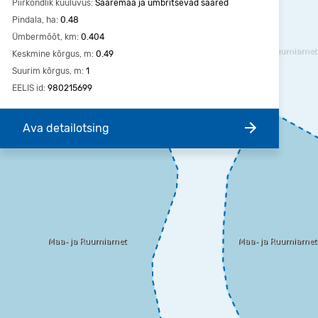
Piirkondlik kuuluvus:
Saaremaa ja ümbritsevad saared
Pindala, ha:
0.48
Ümbermõõt, km:
0.404
Keskmine kõrgus, m:
0.49
Suurim kõrgus, m:
1
EELIS id:
980215699
Ava detailotsing