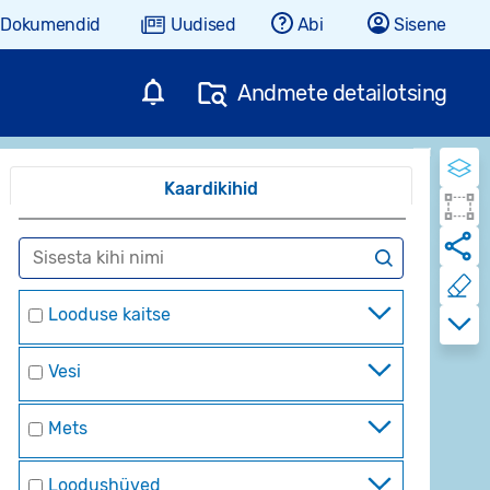
Dokumendid
Uudised
Abi
Sisene
Andmete detailotsing
Kaardikihid
Looduse kaitse
Vesi
Mets
Loodushüved