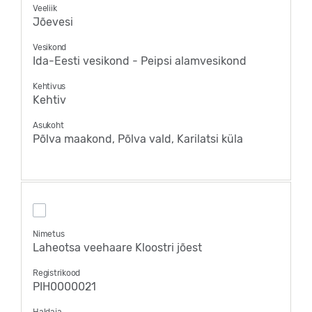
Veeliik
Jõevesi
Vesikond
Ida-Eesti vesikond - Peipsi alamvesikond
Kehtivus
Kehtiv
Asukoht
Põlva maakond, Põlva vald, Karilatsi küla
Nimetus
Laheotsa veehaare Kloostri jõest
Registrikood
PIH0000021
Haldaja