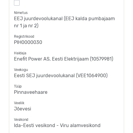
Nimetus
EEJ juurdevoolukanal (EEJ kalda pumbajaam
nr 1 ja nr 2)
Registrikood
PIH0000030
Haldaja
Enefit Power AS, Eesti Elektrijaam (10579981)
Veekogu
Eesti SEJ juurdevoolukanal (VEE1064900)
Tüüp
Pinnaveehaare
Veeliik
Jõevesi
Vesikond
Ida-Eesti vesikond - Viru alamvesikond