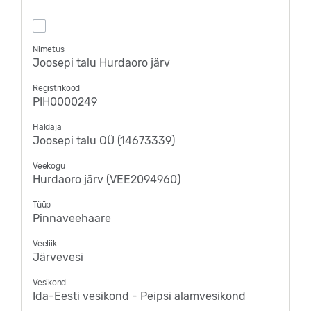
Nimetus
Joosepi talu Hurdaoro järv
Registrikood
PIH0000249
Haldaja
Joosepi talu OÜ (14673339)
Veekogu
Hurdaoro järv (VEE2094960)
Tüüp
Pinnaveehaare
Veeliik
Järvevesi
Vesikond
Ida-Eesti vesikond - Peipsi alamvesikond