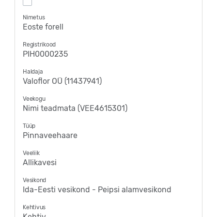
Nimetus
Eoste forell
Registrikood
PIH0000235
Haldaja
Valoflor OÜ (11437941)
Veekogu
Nimi teadmata (VEE4615301)
Tüüp
Pinnaveehaare
Veeliik
Allikavesi
Vesikond
Ida-Eesti vesikond - Peipsi alamvesikond
Kehtivus
Kehtiv