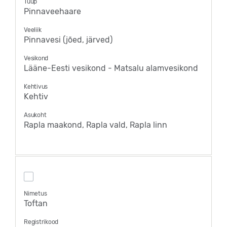
Tüüp
Pinnaveehaare
Veeliik
Pinnavesi (jõed, järved)
Vesikond
Lääne-Eesti vesikond - Matsalu alamvesikond
Kehtivus
Kehtiv
Asukoht
Rapla maakond, Rapla vald, Rapla linn
Nimetus
Toftan
Registrikood