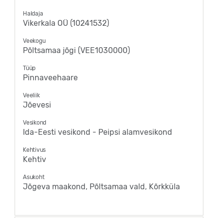
Haldaja
Vikerkala OÜ (10241532)
Veekogu
Põltsamaa jõgi (VEE1030000)
Tüüp
Pinnaveehaare
Veeliik
Jõevesi
Vesikond
Ida-Eesti vesikond - Peipsi alamvesikond
Kehtivus
Kehtiv
Asukoht
Jõgeva maakond, Põltsamaa vald, Kõrkküla