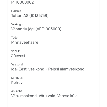
PIH0000002
Haldaja
Toftan AS (10135758)
Veekogu
Võhandu jõgi (VEE1003000)
Tüüp
Pinnaveehaare
Veeliik
Jõevesi
Vesikond
Ida-Eesti vesikond - Peipsi alamvesikond
Kehtivus
Kehtiv
Asukoht
Võru maakond, Võru vald, Varese küla