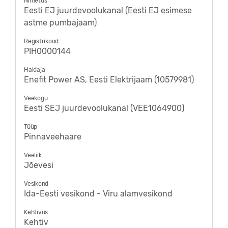
Nimetus
Eesti EJ juurdevoolukanal (Eesti EJ esimese
astme pumbajaam)
Registrikood
PIH0000144
Haldaja
Enefit Power AS, Eesti Elektrijaam (10579981)
Veekogu
Eesti SEJ juurdevoolukanal (VEE1064900)
Tüüp
Pinnaveehaare
Veeliik
Jõevesi
Vesikond
Ida-Eesti vesikond - Viru alamvesikond
Kehtivus
Kehtiv