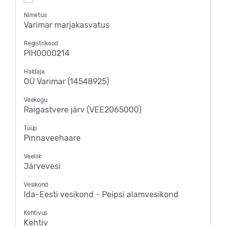
Nimetus
Varimar marjakasvatus
Registrikood
PIH0000214
Haldaja
OÜ Varimar (14548925)
Veekogu
Raigastvere järv (VEE2065000)
Tüüp
Pinnaveehaare
Veeliik
Järvevesi
Vesikond
Ida-Eesti vesikond - Peipsi alamvesikond
Kehtivus
Kehtiv