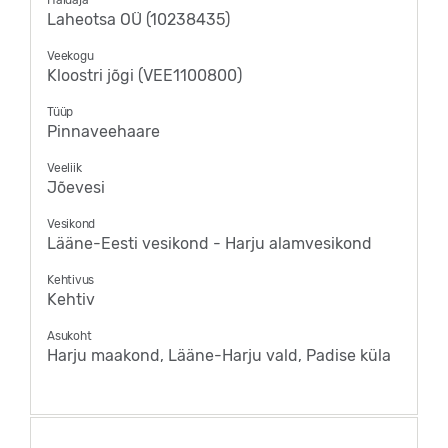
Laheotsa OÜ (10238435)
Veekogu
Kloostri jõgi (VEE1100800)
Tüüp
Pinnaveehaare
Veeliik
Jõevesi
Vesikond
Lääne-Eesti vesikond - Harju alamvesikond
Kehtivus
Kehtiv
Asukoht
Harju maakond, Lääne-Harju vald, Padise küla