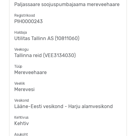
Paljassaare soojuspumbajaama mereveehaare
Registrikood
PIH0000243
Haldaja
Utilitas Tallinn AS (10811060)
Veekogu
Tallinna reid (VEE3134030)
Tüüp
Mereveehaare
Veeliik
Merevesi
Vesikond
Lääne-Eesti vesikond - Harju alamvesikond
Kehtivus
Kehtiv
Asukoht