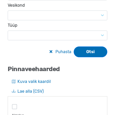
Vesikond
Tüüp
Puhasta
Otsi
Pinnaveehaarded
Kuva valik kaardil
Lae alla (CSV)