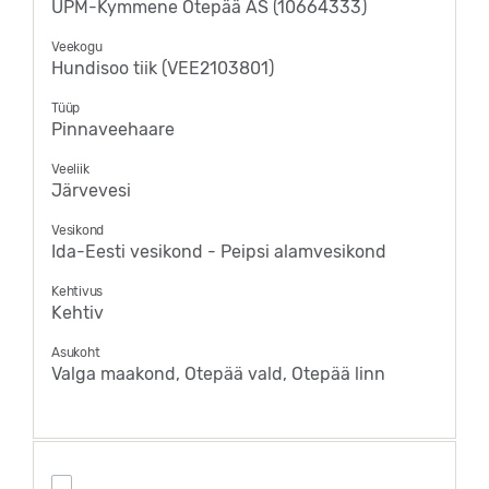
UPM-Kymmene Otepää AS (10664333)
Veekogu
Hundisoo tiik (VEE2103801)
Tüüp
Pinnaveehaare
Veeliik
Järvevesi
Vesikond
Ida-Eesti vesikond - Peipsi alamvesikond
Kehtivus
Kehtiv
Asukoht
Valga maakond, Otepää vald, Otepää linn