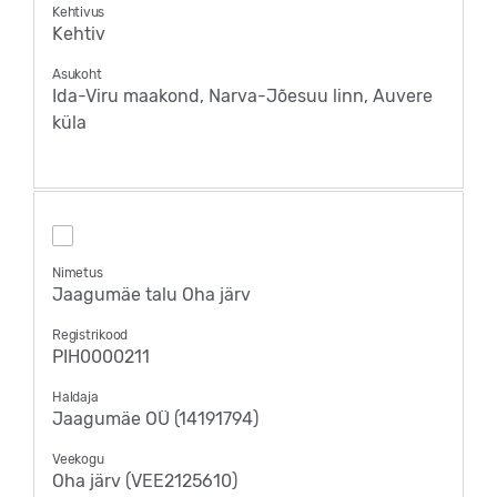
Kehtivus
Kehtiv
Asukoht
Ida-Viru maakond, Narva-Jõesuu linn, Auvere
küla
Nimetus
Jaagumäe talu Oha järv
Registrikood
PIH0000211
Haldaja
Jaagumäe OÜ (14191794)
Veekogu
Oha järv (VEE2125610)