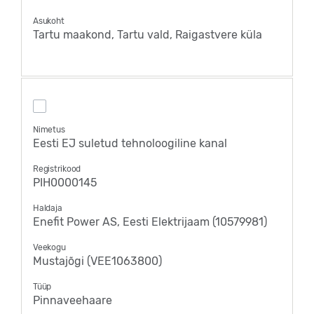
Asukoht
Tartu maakond, Tartu vald, Raigastvere küla
Nimetus
Eesti EJ suletud tehnoloogiline kanal
Registrikood
PIH0000145
Haldaja
Enefit Power AS, Eesti Elektrijaam (10579981)
Veekogu
Mustajõgi (VEE1063800)
Tüüp
Pinnaveehaare