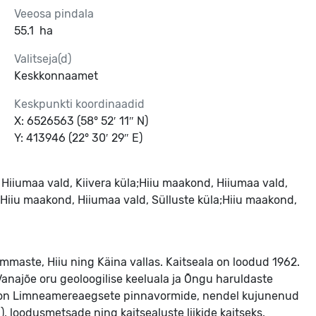
Veeosa pindala
55.1
ha
Valitseja(d)
Keskkonnaamet
Keskpunkti koordinaadid
X: 6526563 (58° 52′ 11″ N)
Y: 413946 (22° 30′ 29″ E)
Hiiumaa vald, Kiivera küla;Hiiu maakond, Hiiumaa vald,
Hiiu maakond, Hiiumaa vald, Sülluste küla;Hiiu maakond,
maste, Hiiu ning Käina vallas. Kaitseala on loodud 1962. 
Vanajõe oru geoloogilise keeluala ja Õngu haruldaste 
ks on Limneamereaegsete pinnavormide, nendel kujunenud 
 loodusmetsade ning kaitsealuste liikide kaitseks. 