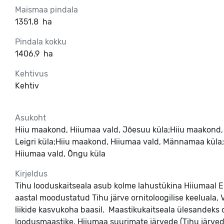
Maismaa pindala
1351.8
ha
Pindala kokku
1406.9
ha
Kehtivus
Kehtiv
Asukoht
Hiiu maakond, Hiiumaa vald, Jõesuu küla;Hiiu maakond, 
Leigri küla;Hiiu maakond, Hiiumaa vald, Männamaa küla;
Hiiumaa vald, Õngu küla
Kirjeldus
Tihu looduskaitseala asub kolme lahustükina Hiiumaal Em
aastal moodustatud Tihu järve ornitoloogilise keeluala, 
liikide kasvukoha baasil.  Maastikukaitseala ülesande
loodusmaastike, Hiiumaa suurimate järvede (Tihu järved),