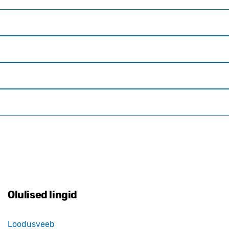
Olulised lingid
Loodusveeb