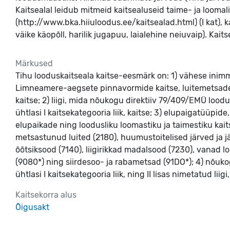
Kaitsealal leidub mitmeid kaitsealuseid taime- ja loomalii
(http://www.bka.hiiuloodus.ee/kaitsealad.html) (I kat), 
väike käopõll, harilik jugapuu, laialehine neiuvaip). Kait
Märkused
Tihu looduskaitseala kaitse-eesmärk on: 1) vähese inim
Limneamere-aegsete pinnavormide kaitse, luitemetsade s
kaitse; 2) liigi, mida nõukogu direktiiv 79/409/EMÜ loodu
ühtlasi I kaitsekategooria liik, kaitse; 3) elupaigatüüpi
elupaikade ning loodusliku loomastiku ja taimestiku kait
metsastunud luited (2180), huumustoitelised järved ja jär
õõtsiksood (7140), liigirikkad madalsood (7230), vanad
(9080*) ning siirdesoo- ja rabametsad (91DO*); 4) nõukogu
ühtlasi I kaitsekategooria liik, ning II lisas nimetatud liig
Kaitsekorra alus
Õigusakt