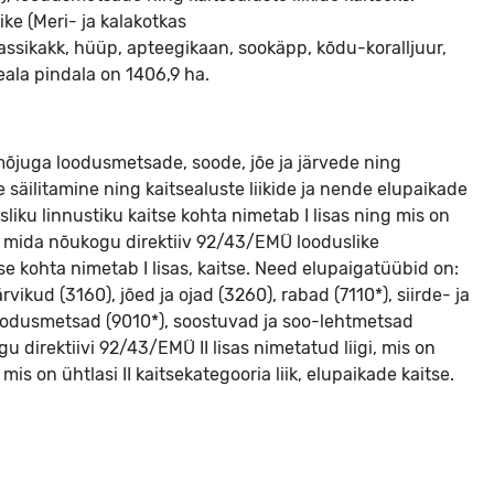
ke (Meri- ja kalakotkas 
kassikakk, hüüp, apteegikaan, sookäpp, kõdu-koralljuur, 
seala pindala on 1406,9 ha.
mõjuga loodusmetsade, soode, jõe ja järvede ning
äilitamine ning kaitsealuste liikide ja nende elupaikade
sliku linnustiku kaitse kohta nimetab I lisas ning mis on
de, mida nõukogu direktiiv 92/43/EMÜ looduslike
se kohta nimetab I lisas, kaitse. Need elupaigatüübid on:
vikud (3160), jõed ja ojad (3260), rabad (7110*), siirde- ja
 loodusmetsad (9010*), soostuvad ja soo-lehtmetsad
 direktiivi 92/43/EMÜ II lisas nimetatud liigi, mis on
i, mis on ühtlasi II kaitsekategooria liik, elupaikade kaitse.