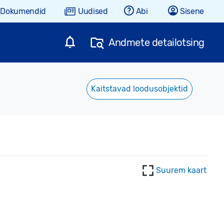
Dokumendid
Uudised
Abi
Sisene
Andmete detailotsing
Kaitstavad loodusobjektid
Suurem kaart