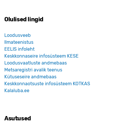
Olulised lingid
Loodusveeb
Ilmateenistus
EELIS infoleht
Keskkonnaseire infosüsteem KESE
Loodusvaatluste andmebaas
Metsaregistri avalik teenus
Kütuseseire andmebaas
Keskkonnaotsuste infosüsteem KOTKAS
Kalaluba.ee
Asutused