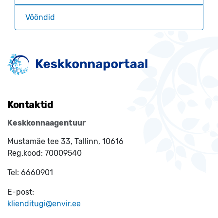
Vööndid
Kontaktid
Keskkonnaagentuur
Mustamäe tee 33, Tallinn, 10616
Reg.kood:
70009540
Tel:
6660901
E-post:
klienditugi@envir.ee