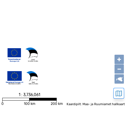
+
−
1 : 3,736,061
0
100 km
200 km
Kaardipilt: Maa- ja Ruumiamet hallkaart