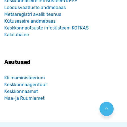
Keskkonnaseire infosüsteem KESE
Loodusvaatluste andmebaas
Metsaregistri avalik teenus
Kütuseseire andmebaas
Keskkonnaotsuste infosüsteem KOTKAS
Kalaluba.ee
Asutused
Kliimaministeerium
Keskkonnaagentuur
Keskkonnaamet
Maa-ja Ruumiamet