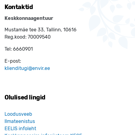
Kontaktid
Keskkonnaagentuur
Mustamäe tee 33, Tallinn, 10616
Reg.kood:
70009540
Tel:
6660901
E-post:
klienditugi@envir.ee
Olulised lingid
Loodusveeb
Ilmateenistus
EELIS infoleht