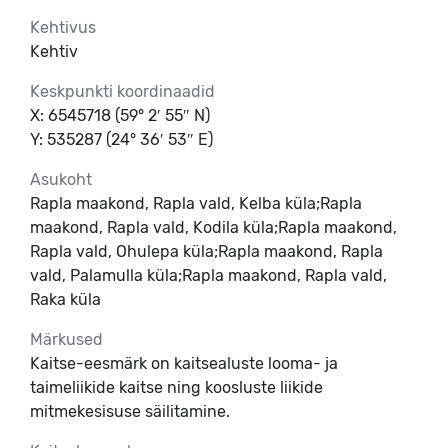
Kehtivus
Kehtiv
Keskpunkti koordinaadid
X: 6545718 (59° 2′ 55″ N)
Y: 535287 (24° 36′ 53″ E)
Asukoht
Rapla maakond, Rapla vald, Kelba küla;Rapla
maakond, Rapla vald, Kodila küla;Rapla maakond,
Rapla vald, Ohulepa küla;Rapla maakond, Rapla
vald, Palamulla küla;Rapla maakond, Rapla vald,
Raka küla
Märkused
Kaitse-eesmärk on kaitsealuste looma- ja
taimeliikide kaitse ning koosluste liikide
mitmekesisuse säilitamine.