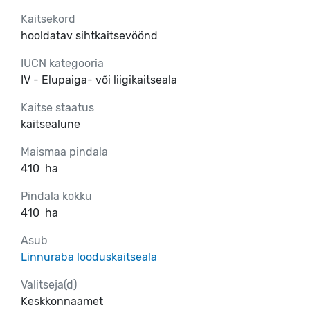
Kaitsekord
hooldatav sihtkaitsevöönd
IUCN kategooria
IV - Elupaiga- või liigikaitseala
Kaitse staatus
kaitsealune
Maismaa pindala
410
ha
Pindala kokku
410
ha
Asub
Linnuraba looduskaitseala
Valitseja(d)
Keskkonnaamet