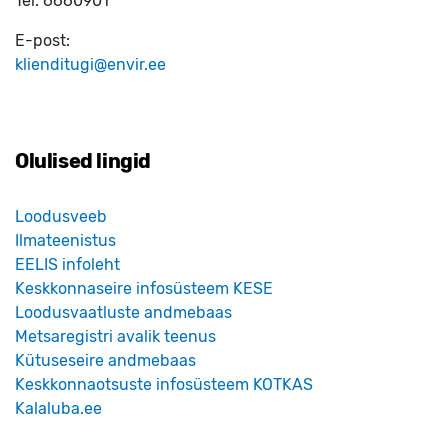
Tel:
6660901
E-post:
klienditugi@envir.ee
Olulised lingid
Loodusveeb
Ilmateenistus
EELIS infoleht
Keskkonnaseire infosüsteem KESE
Loodusvaatluste andmebaas
Metsaregistri avalik teenus
Kütuseseire andmebaas
Keskkonnaotsuste infosüsteem KOTKAS
Kalaluba.ee