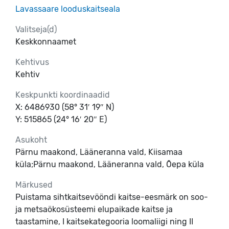
Lavassaare looduskaitseala
Valitseja(d)
Keskkonnaamet
Kehtivus
Kehtiv
Keskpunkti koordinaadid
X: 6486930 (58° 31′ 19″ N)
Y: 515865 (24° 16′ 20″ E)
Asukoht
Pärnu maakond, Lääneranna vald, Kiisamaa
küla;Pärnu maakond, Lääneranna vald, Õepa küla
Märkused
Puistama sihtkaitsevööndi kaitse-eesmärk on soo-
ja metsaökosüsteemi elupaikade kaitse ja
taastamine, I kaitsekategooria loomaliigi ning II