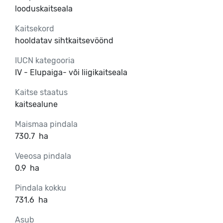
looduskaitseala
Kaitsekord
hooldatav sihtkaitsevöönd
IUCN kategooria
IV - Elupaiga- või liigikaitseala
Kaitse staatus
kaitsealune
Maismaa pindala
730.7
ha
Veeosa pindala
0.9
ha
Pindala kokku
731.6
ha
Asub