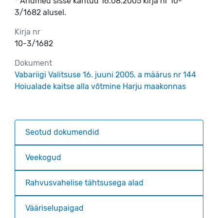
* Andmed sisse kantud 16.08.2005 kirja nr 10-
3/1682 alusel.
Kirja nr
10-3/1682
Dokument
Vabariigi Valitsuse 16. juuni 2005. a määrus nr 144
Hoiualade kaitse alla võtmine Harju maakonnas
Seotud dokumendid
Veekogud
Rahvusvahelise tähtsusega alad
Vääriselupaigad