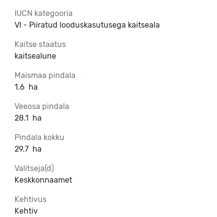
IUCN kategooria
VI - Piiratud looduskasutusega kaitseala
Kaitse staatus
kaitsealune
Maismaa pindala
1.6
ha
Veeosa pindala
28.1
ha
Pindala kokku
29.7
ha
Valitseja(d)
Keskkonnaamet
Kehtivus
Kehtiv