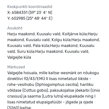
Keskpunkti koordinaadid
X: 6584351 (59° 23′ 4″ N)
Y: 602985 (25° 48′ 44″ E)
Asukoht
Harju maakond, Kuusalu vald, Koitjärve küla;Harju
maakond, Kuusalu vald, Kolgu küla;Harju maakond,
Kuusalu vald, Pala küla;Harju maakond, Kuusalu
vald, Suru küla;Harju maakond, Kuusalu vald,
Valgejõe küla
Märkused
Valgejõe hoiuala, mille kaitse-eesmärk on nõukogu
direktiivi 92/43/EMÜ II lisas nimetatud liikide -
rohe-vesihobu (Ophiogomphus cecilia), hariliku
võldase (Cottus gobio), paksukojalise jõekarbi (Unio
crassus) ja saarma (Lutra lutra) elupaikade ning I
lisas nimetatud elupaigatüübi - jõgede ja ojade
(3260) kaitse.