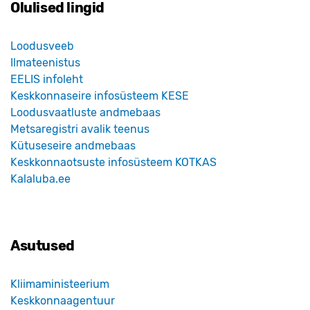
Olulised lingid
Loodusveeb
Ilmateenistus
EELIS infoleht
Keskkonnaseire infosüsteem KESE
Loodusvaatluste andmebaas
Metsaregistri avalik teenus
Kütuseseire andmebaas
Keskkonnaotsuste infosüsteem KOTKAS
Kalaluba.ee
Asutused
Kliimaministeerium
Keskkonnaagentuur