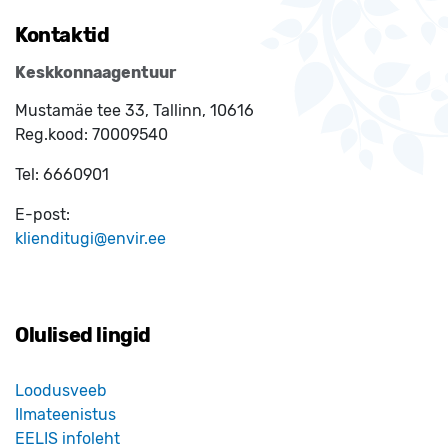
Kontaktid
Keskkonnaagentuur
Mustamäe tee 33, Tallinn, 10616
Reg.kood:
70009540
Tel:
6660901
E-post:
klienditugi@envir.ee
Olulised lingid
Loodusveeb
Ilmateenistus
EELIS infoleht