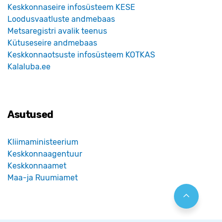
Keskkonnaseire infosüsteem KESE
Loodusvaatluste andmebaas
Metsaregistri avalik teenus
Kütuseseire andmebaas
Keskkonnaotsuste infosüsteem KOTKAS
Kalaluba.ee
Asutused
Kliimaministeerium
Keskkonnaagentuur
Keskkonnaamet
Maa-ja Ruumiamet