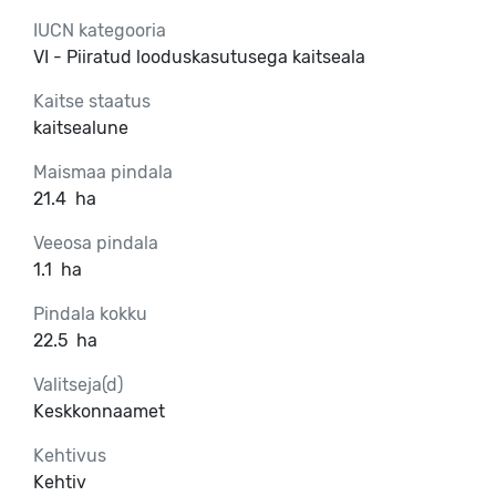
IUCN kategooria
VI - Piiratud looduskasutusega kaitseala
Kaitse staatus
kaitsealune
Maismaa pindala
21.4
ha
Veeosa pindala
1.1
ha
Pindala kokku
22.5
ha
Valitseja(d)
Keskkonnaamet
Kehtivus
Kehtiv