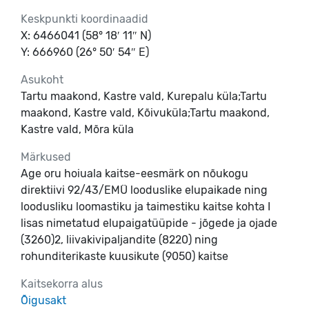
Keskpunkti koordinaadid
X: 6466041 (58° 18′ 11″ N)
Y: 666960 (26° 50′ 54″ E)
Asukoht
Tartu maakond, Kastre vald, Kurepalu küla;Tartu
maakond, Kastre vald, Kõivuküla;Tartu maakond,
Kastre vald, Mõra küla
Märkused
Age oru hoiuala kaitse-eesmärk on nõukogu
direktiivi 92/43/EMÜ looduslike elupaikade ning
loodusliku loomastiku ja taimestiku kaitse kohta I
lisas nimetatud elupaigatüüpide - jõgede ja ojade
(3260)2, liivakivipaljandite (8220) ning
rohunditerikaste kuusikute (9050) kaitse
Kaitsekorra alus
Õigusakt