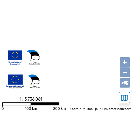
+
−
1 : 3,736,061
0
100 km
200 km
Kaardipilt: Maa- ja Ruumiamet hallkaart