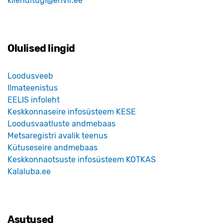
klienditugi@envir.ee
Olulised lingid
Loodusveeb
Ilmateenistus
EELIS infoleht
Keskkonnaseire infosüsteem KESE
Loodusvaatluste andmebaas
Metsaregistri avalik teenus
Kütuseseire andmebaas
Keskkonnaotsuste infosüsteem KOTKAS
Kalaluba.ee
Asutused