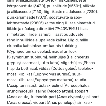
sinihelmikakoosluste (6410), niiskuslembeste
kõrgrohustute (6430), puisniitude (6530*), allikate
ja allikasoode (7160), liigirikaste madalsoode (7230),
puiskarjamaade (9070), soostuvate ja soo-
lehtmetsade (9080*) kaitse ning II lisas nimetatud
liikide ja nõukogu direktiivi 79/409/EMÜ I lisas
nimetatud liikide, samuti I lisast puuduvate
rändlinnuliikide elupaikade kaitse. Liigid, mille
elupaiku kaitstakse, on: kaunis kuldking
(Cypripedium calceolus), madal unilook
(Sisymbrium supinum), hallhüljes (Halichoerus
grypus), saarmas (Lutra lutra), viigerhüljes (Phoca
hispida bottnica), võldas (Cottus gobio), teelehe-
mosaiikliblikas (Euphydryas aurinia), suur-
mosaiikliblikas (Euphydryas maturna), raudkull
(Accipiter nisus), rästas-roolind (Acrocephalus
arundinaceus), jäälind (Alcedo atthis), soopart
(Anas acuta), luitsnokk-part (Anas clypeata), piilpart
(Anas crecca), viupart (Anas penelope), sinikael-