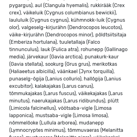
pygargus), aul (Clangula hyemalis), rukkirääk (Crex
crex), väikeluik (Cygnus columbianus bewickii),
laululuik (Cygnus cygnus), kühmnokk-luik (Cygnus
olor), valgeselg-kirjurähn (Dendrocopos leucotos),
väike-kirjurähn (Dendrocopos minor), põldtsiitsitaja
(Emberiza hortulana), tuuletallaja (Falco
tinnunculus), lauk (Fulica atra), rohunepp (Gallinago
media), järvekaur (Gavia arctica), punakurk-kaur
(Gavia stellata), sookurg (Grus grus), merikotkas
(Haliaeetus albicilla), väänkael (Jynx torquilla),
punaselg-õgija (Lanius collurio), hallõgija (Lanius
excubitor), kalakajakas (Larus canus),
tõmmukajakas (Larus fuscus), väikekajakas (Larus
minutus), naerukajakas (Larus ridibundus), plütt
(Limicola falcinellus), vöötsaba-vigle (Limosa
lapponica), mustsaba-vigle (Limosa limosa),
nõmmelõoke (Lullula arborea), mudanepp
(Lymnocryptes minimus), tõmmuvaeras (Melanitta