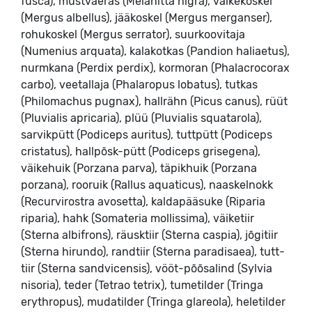
fusca), mustvaeras (Melanitta nigra), väikekoskel
(Mergus albellus), jääkoskel (Mergus merganser),
rohukoskel (Mergus serrator), suurkoovitaja
(Numenius arquata), kalakotkas (Pandion haliaetus),
nurmkana (Perdix perdix), kormoran (Phalacrocorax
carbo), veetallaja (Phalaropus lobatus), tutkas
(Philomachus pugnax), hallrähn (Picus canus), rüüt
(Pluvialis apricaria), plüü (Pluvialis squatarola),
sarvikpütt (Podiceps auritus), tuttpütt (Podiceps
cristatus), hallpõsk-pütt (Podiceps grisegena),
väikehuik (Porzana parva), täpikhuik (Porzana
porzana), rooruik (Rallus aquaticus), naaskelnokk
(Recurvirostra avosetta), kaldapääsuke (Riparia
riparia), hahk (Somateria mollissima), väiketiir
(Sterna albifrons), räusktiir (Sterna caspia), jõgitiir
(Sterna hirundo), randtiir (Sterna paradisaea), tutt-
tiir (Sterna sandvicensis), vööt-põõsalind (Sylvia
nisoria), teder (Tetrao tetrix), tumetilder (Tringa
erythropus), mudatilder (Tringa glareola), heletilder