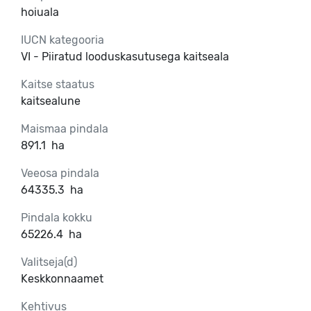
hoiuala
IUCN kategooria
VI - Piiratud looduskasutusega kaitseala
Kaitse staatus
kaitsealune
Maismaa pindala
891.1
ha
Veeosa pindala
64335.3
ha
Pindala kokku
65226.4
ha
Valitseja(d)
Keskkonnaamet
Kehtivus