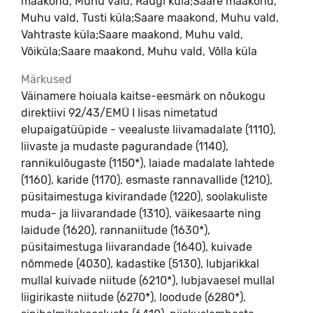
maakond, Muhu vald, Raugi küla;Saare maakond,
Muhu vald, Tusti küla;Saare maakond, Muhu vald,
Vahtraste küla;Saare maakond, Muhu vald,
Võiküla;Saare maakond, Muhu vald, Võlla küla
Märkused
Väinamere hoiuala kaitse-eesmärk on nõukogu
direktiivi 92/43/EMÜ I lisas nimetatud
elupaigatüüpide - veealuste liivamadalate (1110),
liivaste ja mudaste pagurandade (1140),
rannikulõugaste (1150*), laiade madalate lahtede
(1160), karide (1170), esmaste rannavallide (1210),
püsitaimestuga kivirandade (1220), soolakuliste
muda- ja liivarandade (1310), väikesaarte ning
laidude (1620), rannaniitude (1630*),
püsitaimestuga liivarandade (1640), kuivade
nõmmede (4030), kadastike (5130), lubjarikkal
mullal kuivade niitude (6210*), lubjavaesel mullal
liigirikaste niitude (6270*), loodude (6280*),