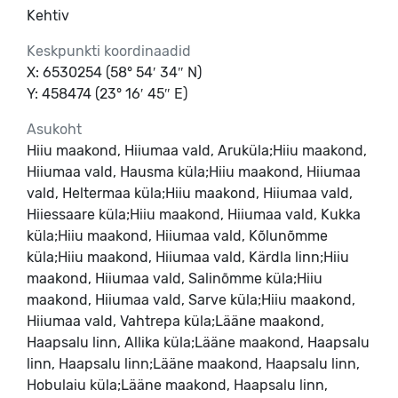
Kehtiv
Keskpunkti koordinaadid
X: 6530254 (58° 54′ 34″ N)
Y: 458474 (23° 16′ 45″ E)
Asukoht
Hiiu maakond, Hiiumaa vald, Aruküla;Hiiu maakond,
Hiiumaa vald, Hausma küla;Hiiu maakond, Hiiumaa
vald, Heltermaa küla;Hiiu maakond, Hiiumaa vald,
Hiiessaare küla;Hiiu maakond, Hiiumaa vald, Kukka
küla;Hiiu maakond, Hiiumaa vald, Kõlunõmme
küla;Hiiu maakond, Hiiumaa vald, Kärdla linn;Hiiu
maakond, Hiiumaa vald, Salinõmme küla;Hiiu
maakond, Hiiumaa vald, Sarve küla;Hiiu maakond,
Hiiumaa vald, Vahtrepa küla;Lääne maakond,
Haapsalu linn, Allika küla;Lääne maakond, Haapsalu
linn, Haapsalu linn;Lääne maakond, Haapsalu linn,
Hobulaiu küla;Lääne maakond, Haapsalu linn,