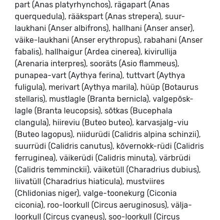
part (Anas platyrhynchos), rägapart (Anas
querquedula), rääkspart (Anas strepera), suur-
laukhani (Anser albifrons), hallhani (Anser anser),
väike-laukhani (Anser erythropus), rabahani (Anser
fabalis), hallhaigur (Ardea cinerea), kivirullija
(Arenaria interpres), sooräts (Asio flammeus),
punapea-vart (Aythya ferina), tuttvart (Aythya
fuligula), merivart (Aythya marila), hüüp (Botaurus
stellaris), mustlagle (Branta bernicla), valgepõsk-
lagle (Branta leucopsis), sõtkas (Bucephala
clangula), hiireviu (Buteo buteo), karvasjalg-viu
(Buteo lagopus), niidurüdi (Calidris alpina schinzii),
suurrüdi (Calidris canutus), kõvernokk-rüdi (Calidris
ferruginea), väikerüdi (Calidris minuta), värbrüdi
(Calidris temminckii), väiketüll (Charadrius dubius),
liivatüll (Charadrius hiaticula), mustviires
(Chlidonias niger), valge-toonekurg (Ciconia
ciconia), roo-loorkull (Circus aeruginosus), välja-
loorkull (Circus cyaneus), soo-loorkull (Circus