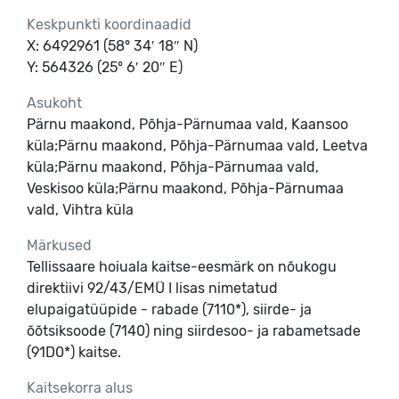
Keskpunkti koordinaadid
X: 6492961 (58° 34′ 18″ N)
Y: 564326 (25° 6′ 20″ E)
Asukoht
Pärnu maakond, Põhja-Pärnumaa vald, Kaansoo
küla;Pärnu maakond, Põhja-Pärnumaa vald, Leetva
küla;Pärnu maakond, Põhja-Pärnumaa vald,
Veskisoo küla;Pärnu maakond, Põhja-Pärnumaa
vald, Vihtra küla
Märkused
Tellissaare hoiuala kaitse-eesmärk on nõukogu
direktiivi 92/43/EMÜ I lisas nimetatud
elupaigatüüpide - rabade (7110*), siirde- ja
õõtsiksoode (7140) ning siirdesoo- ja rabametsade
(91D0*) kaitse.
Kaitsekorra alus