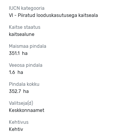
IUCN kategooria
VI - Piiratud looduskasutusega kaitseala
Kaitse staatus
kaitsealune
Maismaa pindala
351.1
ha
Veeosa pindala
1.6
ha
Pindala kokku
352.7
ha
Valitseja(d)
Keskkonnaamet
Kehtivus
Kehtiv