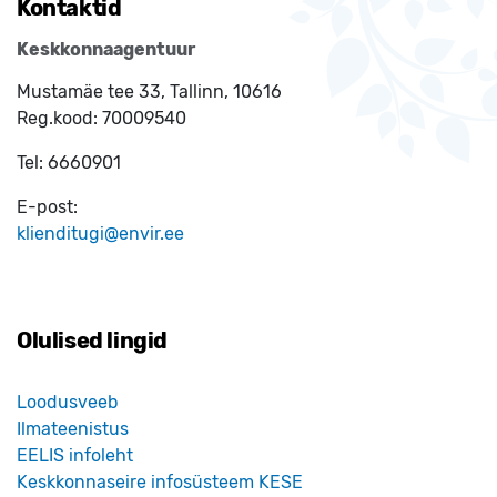
Kontaktid
Keskkonnaagentuur
Mustamäe tee 33, Tallinn, 10616
Reg.kood:
70009540
Tel:
6660901
E-post:
klienditugi@envir.ee
Olulised lingid
Loodusveeb
Ilmateenistus
EELIS infoleht
Keskkonnaseire infosüsteem KESE