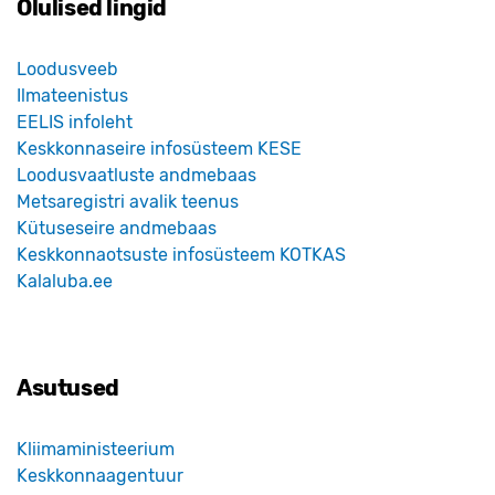
Olulised lingid
Loodusveeb
Ilmateenistus
EELIS infoleht
Keskkonnaseire infosüsteem KESE
Loodusvaatluste andmebaas
Metsaregistri avalik teenus
Kütuseseire andmebaas
Keskkonnaotsuste infosüsteem KOTKAS
Kalaluba.ee
Asutused
Kliimaministeerium
Keskkonnaagentuur