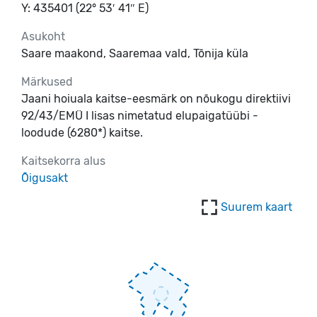
Y: 435401 (22° 53′ 41″ E)
Asukoht
Saare maakond, Saaremaa vald, Tõnija küla
Märkused
Jaani hoiuala kaitse-eesmärk on nõukogu direktiivi
92/43/EMÜ I lisas nimetatud elupaigatüübi -
loodude (6280*) kaitse.
Kaitsekorra alus
Õigusakt
Suurem kaart