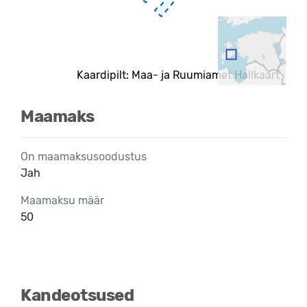
Kaardipilt: Maa- ja Ruumiamet Hallkaart
Maamaks
On maamaksusoodustus
Jah
Maamaksu määr
50
Kandeotsused