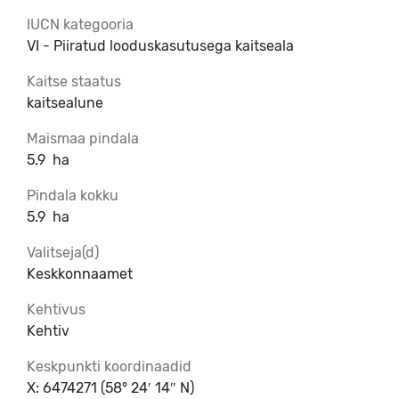
IUCN kategooria
VI - Piiratud looduskasutusega kaitseala
Kaitse staatus
kaitsealune
Maismaa pindala
5.9
ha
Pindala kokku
5.9
ha
Valitseja(d)
Keskkonnaamet
Kehtivus
Kehtiv
Keskpunkti koordinaadid
X: 6474271 (58° 24′ 14″ N)