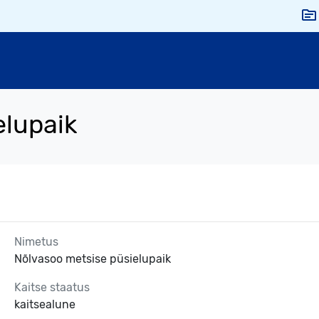
elupaik
Nimetus
Nõlvasoo metsise püsielupaik
Kaitse staatus
kaitsealune