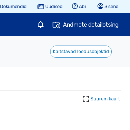
Dokumendid
Uudised
Abi
Sisene
Andmete detailotsing
Kaitstavad loodusobjektid
Suurem kaart