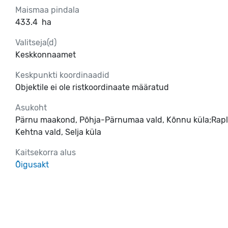
Maismaa pindala
433.4
ha
Valitseja(d)
Keskkonnaamet
Keskpunkti koordinaadid
Objektile ei ole ristkoordinaate määratud
Asukoht
Pärnu maakond, Põhja-Pärnumaa vald, Kõnnu küla;Rapl
Kehtna vald, Selja küla
Kaitsekorra alus
Õigusakt