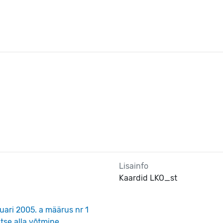
Lisainfo
Kaardid LKO_st
uari 2005. a määrus nr 1
tse alla võtmine