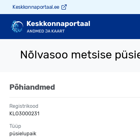
Keskkonnaportaal.ee
Nõlvasoo metsise püsi
Põhiandmed
Registrikood
KLO3000231
Tüüp
püsielupaik