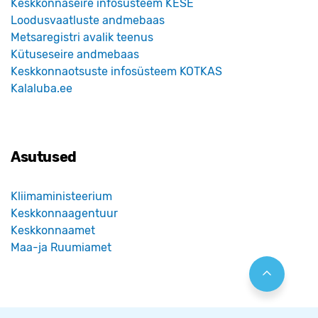
Keskkonnaseire infosüsteem KESE
Loodusvaatluste andmebaas
Metsaregistri avalik teenus
Kütuseseire andmebaas
Keskkonnaotsuste infosüsteem KOTKAS
Kalaluba.ee
Asutused
Kliimaministeerium
Keskkonnaagentuur
Keskkonnaamet
Maa-ja Ruumiamet