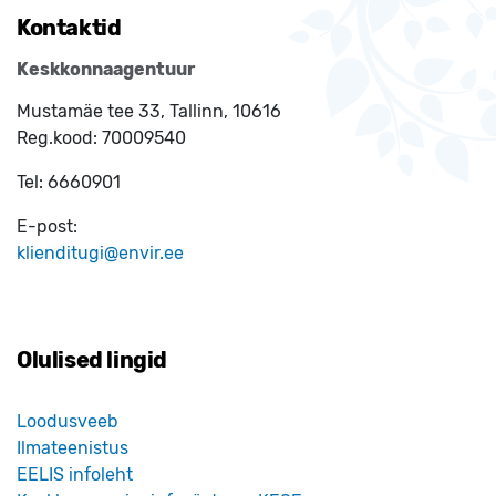
Kontaktid
Keskkonnaagentuur
Mustamäe tee 33, Tallinn, 10616
Reg.kood:
70009540
Tel:
6660901
E-post:
klienditugi@envir.ee
Olulised lingid
Loodusveeb
Ilmateenistus
EELIS infoleht