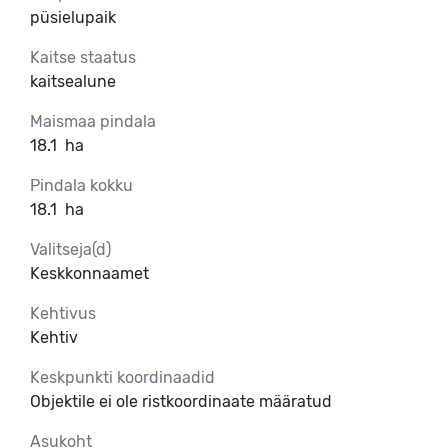
püsielupaik
Kaitse staatus
kaitsealune
Maismaa pindala
18.1
ha
Pindala kokku
18.1
ha
Valitseja(d)
Keskkonnaamet
Kehtivus
Kehtiv
Keskpunkti koordinaadid
Objektile ei ole ristkoordinaate määratud
Asukoht