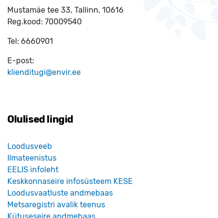
Mustamäe tee 33, Tallinn, 10616
Reg.kood:
70009540
Tel:
6660901
E-post:
klienditugi@envir.ee
Olulised lingid
Loodusveeb
Ilmateenistus
EELIS infoleht
Keskkonnaseire infosüsteem KESE
Loodusvaatluste andmebaas
Metsaregistri avalik teenus
Kütuseseire andmebaas