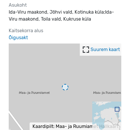
Asukoht
Ida-Viru maakond, Jõhvi vald, Kotinuka küla;Ida-
Viru maakond, Toila vald, Kukruse küla
Kaitsekorra alus
Õigusakt
Suurem kaart
Kaardipilt: Maa- ja Ruumiamet Hallkaart