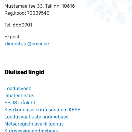
Mustamäe tee 33, Tallinn, 10616
Reg.kood:
70009540
Tel:
6660901
E-post:
klienditugi@envir.ee
Olulised lingid
Loodusveeb
Ilmateenistus
EELIS infoleht
Keskkonnaseire infosüsteem KESE
Loodusvaatluste andmebaas
Metsaregistri avalik teenus
Kütuseseire andmebaas