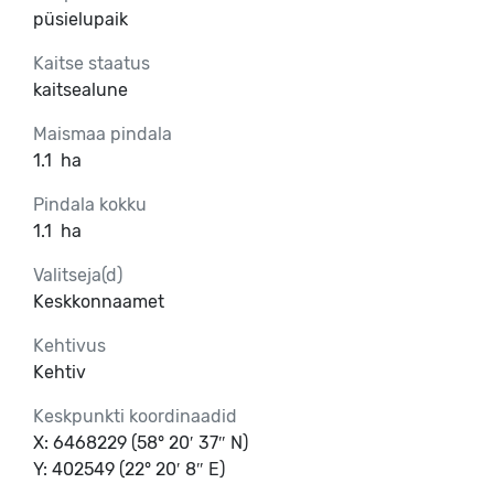
püsielupaik
Kaitse staatus
kaitsealune
Maismaa pindala
1.1
ha
Pindala kokku
1.1
ha
Valitseja(d)
Keskkonnaamet
Kehtivus
Kehtiv
Keskpunkti koordinaadid
X: 6468229 (58° 20′ 37″ N)
Y: 402549 (22° 20′ 8″ E)