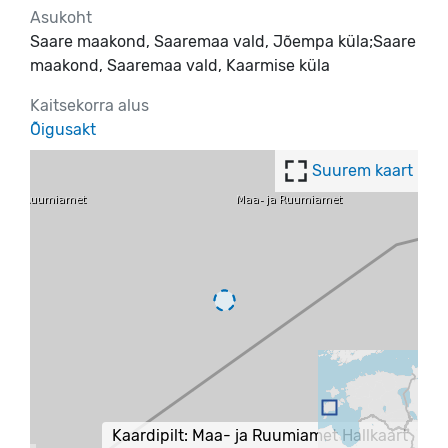
Asukoht
Saare maakond, Saaremaa vald, Jõempa küla;Saare
maakond, Saaremaa vald, Kaarmise küla
Kaitsekorra alus
Õigusakt
Suurem kaart
Kaardipilt: Maa- ja Ruumiamet Hallkaart